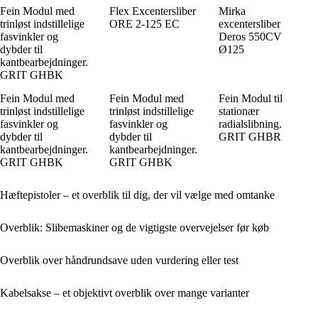
Fein Modul med
Flex Excentersliber
Mirka
trinløst indstillelige
ORE 2-125 EC
excentersliber
fasvinkler og
Deros 550CV
dybder til
Ø125
kantbearbejdninger.
GRIT GHBK
Fein Modul med
Fein Modul med
Fein Modul til
trinløst indstillelige
trinløst indstillelige
stationær
fasvinkler og
fasvinkler og
radialslibning.
dybder til
dybder til
GRIT GHBR
kantbearbejdninger.
kantbearbejdninger.
GRIT GHBK
GRIT GHBK
Hæftepistoler – et overblik til dig, der vil vælge med omtanke
Overblik: Slibemaskiner og de vigtigste overvejelser før køb
Overblik over håndrundsave uden vurdering eller test
Kabelsakse – et objektivt overblik over mange varianter