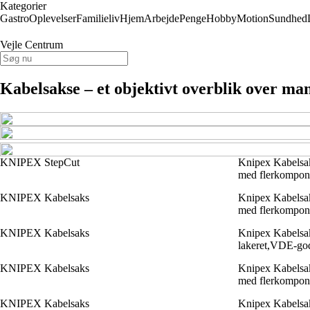
Kategorier
Gastro
Oplevelser
Familieliv
Hjem
Arbejde
Penge
Hobby
Motion
Sundhed
Vejle Centrum
Kabelsakse – et objektivt overblik over ma
KNIPEX StepCut
Knipex Kabelsaks
med flerkompon
KNIPEX Kabelsaks
Knipex Kabelsaks
med flerkompon
KNIPEX Kabelsaks
Knipex Kabelsak
lakeret,VDE-go
KNIPEX Kabelsaks
Knipex Kabelsak
med flerkompon
KNIPEX Kabelsaks
Knipex Kabelsak