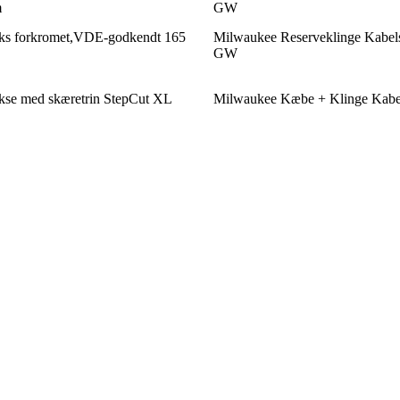
m
GW
ks forkromet,VDE-godkendt 165
Milwaukee Reserveklinge Kab
GW
kse med skæretrin StepCut XL
Milwaukee Kæbe + Klinge Kab