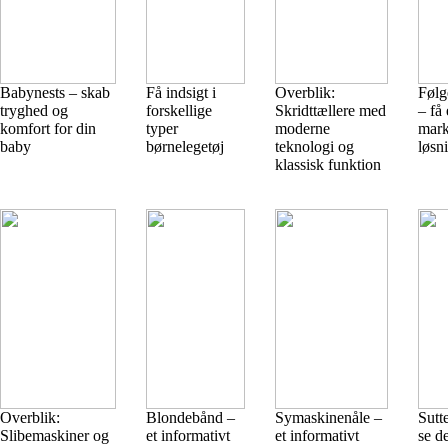
Babynests – skab
Få indsigt i
Overblik:
Følg
tryghed og
forskellige
Skridttællere med
– få 
komfort for din
typer
moderne
mark
baby
børnelegetøj
teknologi og
løsn
klassisk funktion
Overblik:
Blondebånd –
Symaskinenåle –
Sutt
Slibemaskiner og
et informativt
et informativt
se d