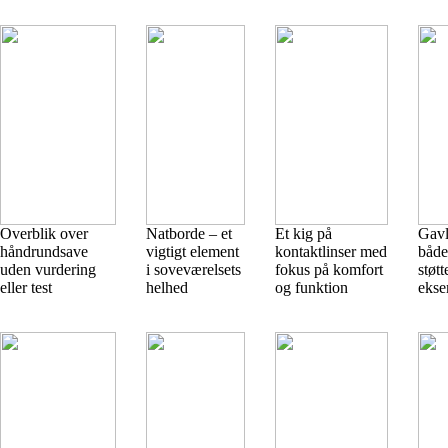
Overblik over
Natborde – et
Et kig på
Gavl
håndrundsave
vigtigt element
kontaktlinser med
både
uden vurdering
i soveværelsets
fokus på komfort
støtt
eller test
helhed
og funktion
ekse