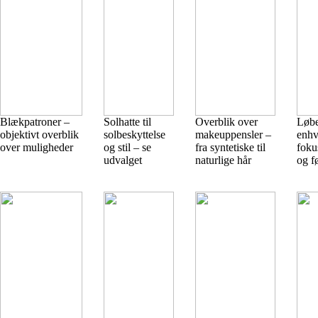
Blækpatroner –
Solhatte til
Overblik over
Løbe
objektivt overblik
solbeskyttelse
makeuppensler –
enhv
over muligheder
og stil – se
fra syntetiske til
foku
udvalget
naturlige hår
og f