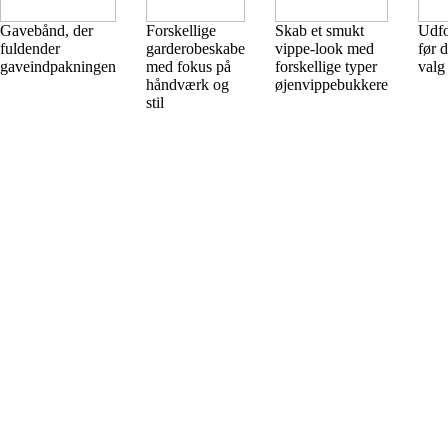
Gavebånd, der
Forskellige
Skab et smukt
Udfo
fuldender
garderobeskabe
vippe-look med
før d
gaveindpakningen
med fokus på
forskellige typer
valg
håndværk og
øjenvippebukkere
stil