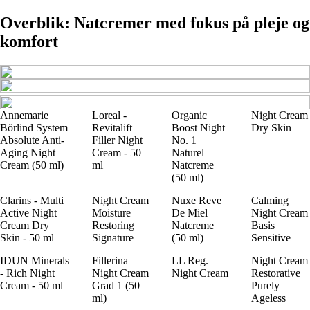
Overblik: Natcremer med fokus på pleje og
komfort
Annemarie
Loreal -
Organic
Night Cream
Börlind System
Revitalift
Boost Night
Dry Skin
Absolute Anti-
Filler Night
No. 1
Aging Night
Cream - 50
Naturel
Cream (50 ml)
ml
Natcreme
(50 ml)
Clarins - Multi
Night Cream
Nuxe Reve
Calming
Active Night
Moisture
De Miel
Night Cream
Cream Dry
Restoring
Natcreme
Basis
Skin - 50 ml
Signature
(50 ml)
Sensitive
IDUN Minerals
Fillerina
LL Reg.
Night Cream
- Rich Night
Night Cream
Night Cream
Restorative
Cream - 50 ml
Grad 1 (50
Purely
ml)
Ageless