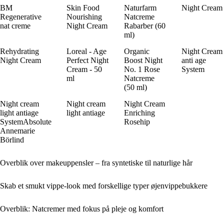
BM
Skin Food
Naturfarm
Night Cream
Regenerative
Nourishing
Natcreme
nat creme
Night Cream
Rabarber (60
ml)
Rehydrating
Loreal - Age
Organic
Night Cream
Night Cream
Perfect Night
Boost Night
anti age
Cream - 50
No. 1 Rose
System
ml
Natcreme
(50 ml)
Night cream
Night cream
Night Cream
light antiage
light antiage
Enriching
SystemAbsolute
Rosehip
Annemarie
Börlind
Overblik over makeuppensler – fra syntetiske til naturlige hår
Skab et smukt vippe-look med forskellige typer øjenvippebukkere
Overblik: Natcremer med fokus på pleje og komfort