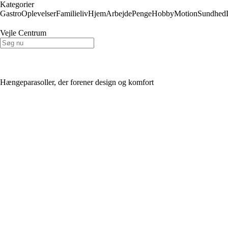
Kategorier
Gastro
Oplevelser
Familieliv
Hjem
Arbejde
Penge
Hobby
Motion
Sundhed
Vejle Centrum
Hængeparasoller, der forener design og komfort