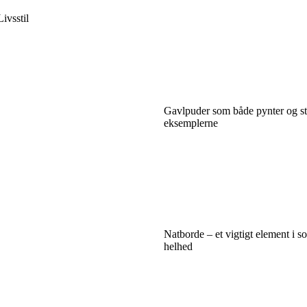
Livsstil
Gavlpuder som både pynter og stø
eksemplerne
Natborde – et vigtigt element i s
helhed