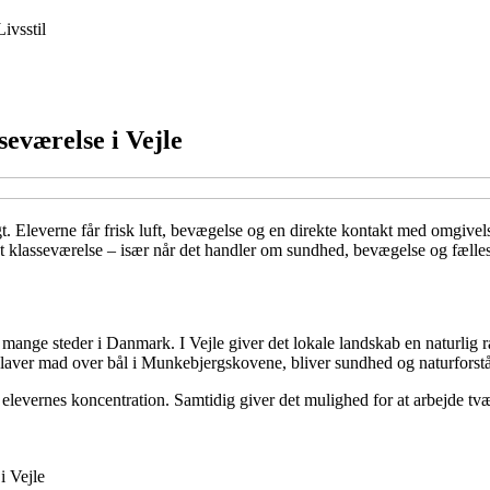
Livsstil
seværelse i Vejle
. Eleverne får frisk luft, bevægelse og en direkte kontakt med omgivels
agt klasseværelse – især når det handler om sundhed, bevægelse og fælle
mange steder i Danmark. I Vejle giver det lokale landskab en naturlig r
r laver mad over bål i Munkebjergskovene, bliver sundhed og naturforstå
elevernes koncentration. Samtidig giver det mulighed for at arbejde tvæ
i Vejle