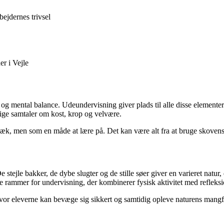
ejdernes trivsel
r i Vejle
g mental balance. Udeundervisning giver plads til alle disse elementer
rlige samtaler om kost, krop og velvære.
æk, men som en måde at lære på. Det kan være alt fra at bruge skovens t
stejle bakker, de dybe slugter og de stille søer giver en varieret natur
 rammer for undervisning, der kombinerer fysisk aktivitet med refleksi
vor eleverne kan bevæge sig sikkert og samtidig opleve naturens mangfo