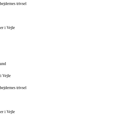
ejdernes trivsel
r i Vejle
fund
i Vejle
ejdernes trivsel
r i Vejle