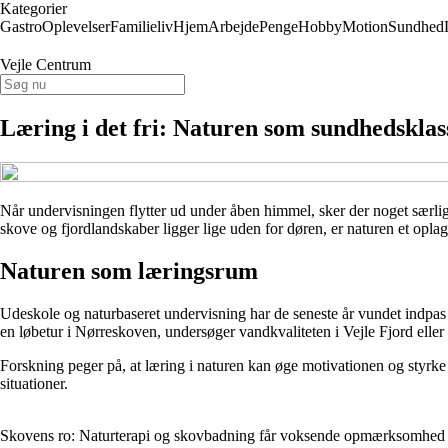
Kategorier
Gastro
Oplevelser
Familieliv
Hjem
Arbejde
Penge
Hobby
Motion
Sundhed
Vejle Centrum
Læring i det fri: Naturen som sundhedsklas
Når undervisningen flytter ud under åben himmel, sker der noget særligt
skove og fjordlandskaber ligger lige uden for døren, er naturen et opl
Naturen som læringsrum
Udeskole og naturbaseret undervisning har de seneste år vundet indpas 
en løbetur i Nørreskoven, undersøger vandkvaliteten i Vejle Fjord elle
Forskning peger på, at læring i naturen kan øge motivationen og styrke 
situationer.
Skovens ro: Naturterapi og skovbadning får voksende opmærksomhed 