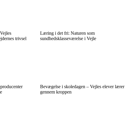
Vejles
Læring i det fri: Naturen som
dernes trivsel
sundhedsklasseværelse i Vejle
eproducenter
Bevægelse i skoledagen – Vejles elever lærer
le
gennem kroppen