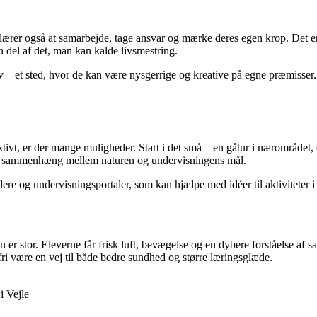
 lærer også at samarbejde, tage ansvar og mærke deres egen krop. Det e
en del af det, man kan kalde livsmestring.
 et sted, hvor de kan være nysgerrige og kreative på egne præmisser. De
tivt, er der mange muligheder. Start i det små – en gåtur i nærområdet
e en sammenhæng mellem naturen og undervisningens mål.
edere og undervisningsportaler, som kan hjælpe med idéer til aktiviteter 
er stor. Eleverne får frisk luft, bevægelse og en dybere forståelse a
fri være en vej til både bedre sundhed og større læringsglæde.
i Vejle