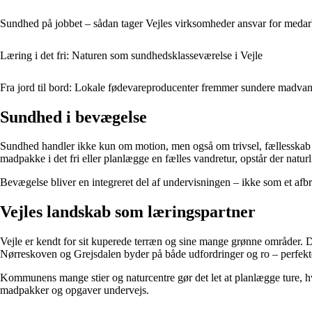
Sundhed på jobbet – sådan tager Vejles virksomheder ansvar for medarb
Læring i det fri: Naturen som sundhedsklasseværelse i Vejle
Fra jord til bord: Lokale fødevareproducenter fremmer sundere madvane
Sundhed i bevægelse
Sundhed handler ikke kun om motion, men også om trivsel, fællesskab o
madpakke i det fri eller planlægge en fælles vandretur, opstår der natu
Bevægelse bliver en integreret del af undervisningen – ikke som et afbr
Vejles landskab som læringspartner
Vejle er kendt for sit kuperede terræn og sine mange grønne områder. De 
Nørreskoven og Grejsdalen byder på både udfordringer og ro – perfekte
Kommunens mange stier og naturcentre gør det let at planlægge ture, h
madpakker og opgaver undervejs.