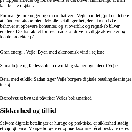
på loppemarkeder og lokale events er det blevet almindeligt, at man
kan betale digitalt.
For mange foreninger og små initiativer i Vejle har det gjort det lettere
at håndtere økonomien. Mobile betalinger betyder, at man ikke
behøver at opbevare kontanter, og at overblik og regnskab bliver
enklere. Det har åbnet for nye måder at drive frivillige aktiviteter og
lokale projekter på.
Grøn energi i Vejle: Byen med økonomisk vind i sejlene
Samarbejde og fællesskab – coworking skaber nye idéer i Vejle
Betal med et klik: Sådan tager Vejle borgere digitale betalingsløsninger
til sig
Bæredygtigt byggeri påvirker Vejles boligmarked
Sikkerhed og tillid
Selvom digitale betalinger er hurtige og praktiske, er sikkerhed stadig
et vigtigt tema. Mange borgere er opmærksomme på at beskytte deres