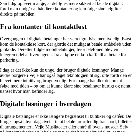
Samtidig oplever mange, at det føles mere sikkert at betale digitalt,
fordi man undgår at håndtere kontanter og kan følge sine udgifter
direkte på mobilen.
Fra kontanter til kontaktløst
Overgangen til digitale betalinger har været gradvis, men tydelig. Først
kom de kontaktløse kort, der gjorde det muligt at betale småbeløb uden
pinkode. Derefter fulgte mobilbetalinger, hvor telefonen blev en
integreret del af hverdagen – fra at købe en kop kaffe til at betale for
parkering.
I dag er det ikke kun de unge, der bruger digitale løsninger. Mange
ældre borgere i Vejle har også taget teknologien til sig, ofte fordi den er
blevet mere intuitiv og brugervenlig. For mange handler det om at
følge med tiden – og om at kunne klare sine betalinger hurtigt og nemt,
uanset hvor man befinder sig.
Digitale løsninger i hverdagen
Digitale betalinger er ikke længere begrænset til butikker og caféer. De
bruges også i hverdagslivet – til at betale for offentlig transport, billetter
til arrangementer i Vejle Musikteater eller entré til byens museer. Selv