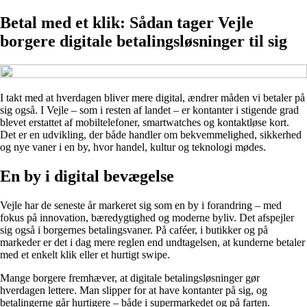
Betal med et klik: Sådan tager Vejle
borgere digitale betalingsløsninger til sig
I takt med at hverdagen bliver mere digital, ændrer måden vi betaler på
sig også. I Vejle – som i resten af landet – er kontanter i stigende grad
blevet erstattet af mobiltelefoner, smartwatches og kontaktløse kort.
Det er en udvikling, der både handler om bekvemmelighed, sikkerhed
og nye vaner i en by, hvor handel, kultur og teknologi mødes.
En by i digital bevægelse
Vejle har de seneste år markeret sig som en by i forandring – med
fokus på innovation, bæredygtighed og moderne byliv. Det afspejler
sig også i borgernes betalingsvaner. På caféer, i butikker og på
markeder er det i dag mere reglen end undtagelsen, at kunderne betaler
med et enkelt klik eller et hurtigt swipe.
Mange borgere fremhæver, at digitale betalingsløsninger gør
hverdagen lettere. Man slipper for at have kontanter på sig, og
betalingerne går hurtigere – både i supermarkedet og på farten.