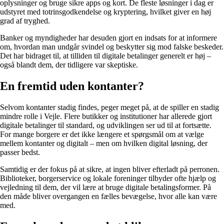
oplysninger og bruge sikre apps og kort. De fleste løsninger i dag er
udstyret med totrinsgodkendelse og kryptering, hvilket giver en høj
grad af tryghed.
Banker og myndigheder har desuden gjort en indsats for at informere
om, hvordan man undgår svindel og beskytter sig mod falske beskeder.
Det har bidraget til, at tilliden til digitale betalinger generelt er høj –
også blandt dem, der tidligere var skeptiske.
En fremtid uden kontanter?
Selvom kontanter stadig findes, peger meget på, at de spiller en stadig
mindre rolle i Vejle. Flere butikker og institutioner har allerede gjort
digitale betalinger til standard, og udviklingen ser ud til at fortsætte.
For mange borgere er det ikke længere et spørgsmål om at vælge
mellem kontanter og digitalt – men om hvilken digital løsning, der
passer bedst.
Samtidig er der fokus på at sikre, at ingen bliver efterladt på perronen.
Biblioteker, borgerservice og lokale foreninger tilbyder ofte hjælp og
vejledning til dem, der vil lære at bruge digitale betalingsformer. På
den måde bliver overgangen en fælles bevægelse, hvor alle kan være
med.