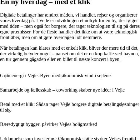
En ny hverdag – med et klik
Digitale betalinger har ændret måden, vi handler, rejser og organiserer
vores hverdag på. I Vejle er udviklingen et udtryk for en by, der følger
med tiden – men også for borgere, der tager teknologien til sig på deres
egne præmisser. For de fleste handler det ikke om at være teknologisk
frontløber, men om at gøre hverdagen lidt nemmere.
Når betalingen kan klares med et enkelt klik, bliver der mere tid til det,
der virkelig betyder noget – uanset om det er en kop kaffe ved havnen,
en tur gennem gågaden eller en billet til næste koncert i byen.
Grøn energi i Vejle: Byen med økonomisk vind i sejlene
Samarbejde og fællesskab – coworking skaber nye idéer i Vejle
Betal med et klik: Sådan tager Vejle borgere digitale betalingsløsninger
til sig
Bæredygtigt byggeri påvirker Vejles boligmarked
Uddannelse som investering: Økonomisk støtte styrker Vejles fremtid